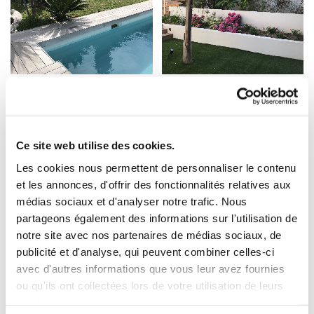
Ce site web utilise des cookies.
Les cookies nous permettent de personnaliser le contenu
et les annonces, d'offrir des fonctionnalités relatives aux
médias sociaux et d'analyser notre trafic. Nous
partageons également des informations sur l'utilisation de
notre site avec nos partenaires de médias sociaux, de
Parfois, les images illustrent mieux que n'importe quel
publicité et d'analyse, qui peuvent combiner celles-ci
mot, alors découvrez certaines de nos réalisations en
avec d'autres informations que vous leur avez fournies
ou qu'ils ont collectées lors de votre utilisation de leurs
images !
services.
Contactez-nous si vous voulez obtenir plus de