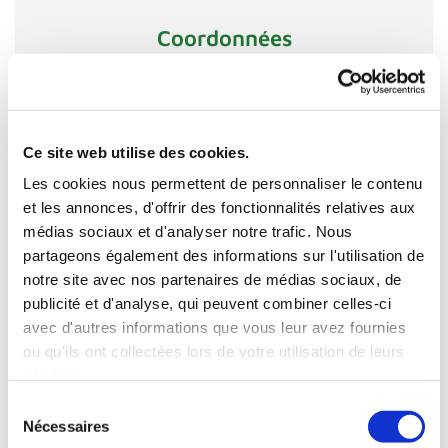
Coordonnées
AVENIR PAYSAGES
79 chemin du roy d'Espagne, 13009 Marseille

04 91 73 00 73

Ce site web utilise des cookies.
avp13@orange.fr

Les cookies nous permettent de personnaliser le contenu
et les annonces, d'offrir des fonctionnalités relatives aux
médias sociaux et d'analyser notre trafic. Nous
Contactez-nous
partageons également des informations sur l'utilisation de
notre site avec nos partenaires de médias sociaux, de
Nom et Prénom
publicité et d'analyse, qui peuvent combiner celles-ci
avec d'autres informations que vous leur avez fournies
ou qu'ils ont collectées lors de votre utilisation de leurs
services.
Email*
Sélection
Nécessaires
du